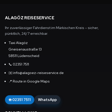
ALAGÖZ REISESERVICE
Ihr zuverlässiger Fahrdienst im Märkischen Kreis – sicher,
pünktlich, 24/7 erreichbar.
Taxi Alagöz
Gneisenau­straße 13
58511 Lüdenscheid
📞
02351 7511
✉️
info@alagoez-reiseservice.de
📍
Route in Google Maps
☎️ 02351 7511
WhatsApp