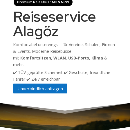
Premium Reisebus • MK & NRW
Reiseservice
Alagöz
Komfortabel unterwegs – für Vereine, Schulen, Firmen
& Events. Moderne Reisebusse
mit
Komfortsitzen
,
WLAN
,
USB-Ports
,
Klima
&
mehr.
✔️ TÜV-geprüfte Sicherheit ✔️ Geschulte, freundliche
Fahrer ✔️ 24/7 erreichbar
Unverbindlich anfragen